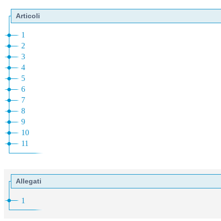
Articoli
1
2
3
4
5
6
7
8
9
10
11
Allegati
1