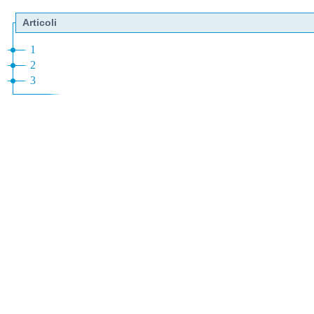
Articoli
1
2
3