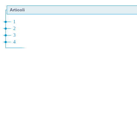
Articoli
1
2
3
4