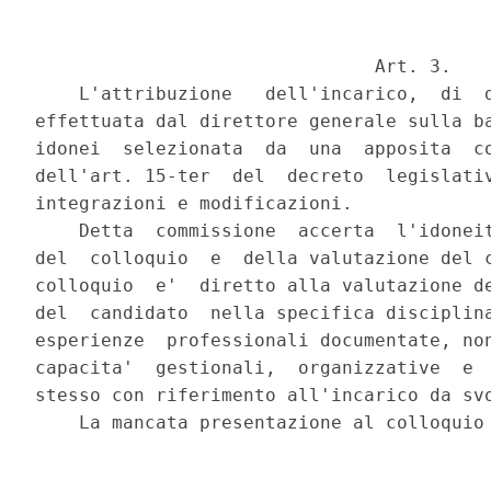
                               Art. 3.

    L'attribuzione   dell'incarico,  di  d
effettuata dal direttore generale sulla ba
idonei  selezionata  da  una  apposita  co
dell'art. 15-ter  del  decreto  legislativ
integrazioni e modificazioni.

    Detta  commissione  accerta  l'idoneit
del  colloquio  e  della valutazione del c
colloquio  e'  diretto alla valutazione de
del  candidato  nella specifica disciplina
esperienze  professionali documentate, non
capacita'  gestionali,  organizzative  e  
stesso con riferimento all'incarico da svo