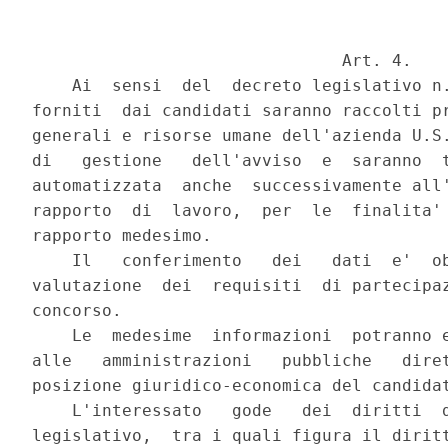
                               Art. 4.

    Ai  sensi  del  decreto legislativo n.
forniti  dai candidati saranno raccolti pr
generali e risorse umane dell'azienda U.S.
di   gestione   dell'avviso  e  saranno  t
automatizzata  anche  successivamente all'
rapporto  di  lavoro,  per  le  finalita' 
rapporto medesimo.

    Il   conferimento   dei   dati  e'  ob
valutazione  dei  requisiti  di partecipaz
concorso.

    Le  medesime  informazioni  potranno e
alle   amministrazioni   pubbliche   diret
posizione giuridico-economica del candidat
    L'interessato   gode   dei  diritti  d
legislativo,  tra i quali figura il diritt