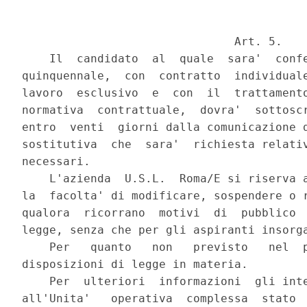
                               Art. 5.

    Il  candidato  al  quale  sara'  confe
quinquennale,  con  contratto  individuale
lavoro  esclusivo  e  con  il  trattamento
normativa  contrattuale,  dovra'  sottoscr
entro  venti  giorni dalla comunicazione d
sostitutiva  che  sara'  richiesta relativ
necessari.

    L'azienda  U.S.L.  Roma/E si riserva a
la  facolta' di modificare, sospendere o r
qualora  ricorrano  motivi  di  pubblico  
legge, senza che per gli aspiranti insorga
    Per   quanto   non   previsto   nel  p
disposizioni di legge in materia.

    Per  ulteriori  informazioni  gli inte
all'Unita'   operativa  complessa  stato  