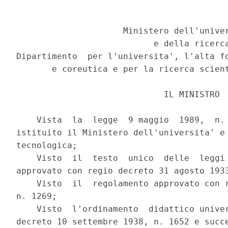
                     Ministero dell'univer
                           e della ricerca
Dipartimento  per l'universita', l'alta fo
       e coreutica e per la ricerca scient
                             IL MINISTRO

    Vista  la  legge  9 maggio  1989,  n. 
istituito il Ministero dell'universita' e 
tecnologica;

    Visto  il  testo  unico  delle  leggi 
approvato con regio decreto 31 agosto 1933
    Visto  il  regolamento approvato con r
n. 1269;

    Visto  l'ordinamento  didattico univer
decreto 10 settembre 1938, n. 1652 e succe