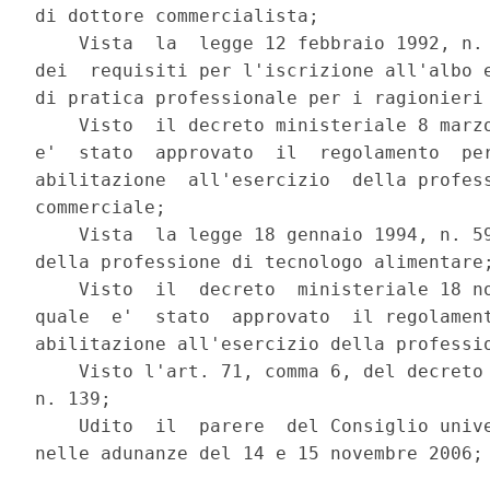
di dottore commercialista;

    Vista  la  legge 12 febbraio 1992, n. 
dei  requisiti per l'iscrizione all'albo e
di pratica professionale per i ragionieri 
    Visto  il decreto ministeriale 8 marzo
e'  stato  approvato  il  regolamento  per
abilitazione  all'esercizio  della profess
commerciale;

    Vista  la legge 18 gennaio 1994, n. 59
della professione di tecnologo alimentare;
    Visto  il  decreto  ministeriale 18 no
quale  e'  stato  approvato  il regolament
abilitazione all'esercizio della professio
    Visto l'art. 71, comma 6, del decreto 
n. 139;

    Udito  il  parere  del Consiglio unive
nelle adunanze del 14 e 15 novembre 2006;
