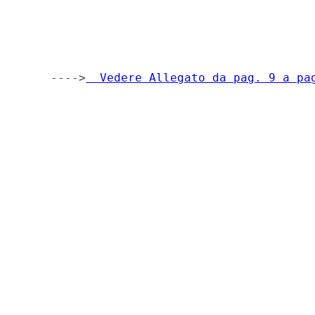
                                          
    ---->
  Vedere Allegato da pag. 9 a pa