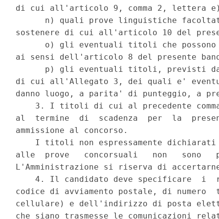
di cui all'articolo 9, comma 2, lettera e)
      n) quali prove linguistiche facoltat
sostenere di cui all'articolo 10 del prese
      o) gli eventuali titoli che possono 
ai sensi dell'articolo 8 del presente band
      p) gli eventuali titoli, previsti da
di cui all'Allegato 3, dei quali e' eventu
danno luogo, a parita' di punteggio, a pre
    3. I titoli di cui al precedente comma
al  termine  di  scadenza  per  la  presen
ammissione al concorso. 

    I titoli non espressamente dichiarati 
alle  prove   concorsuali   non   sono   p
L'Amministrazione si riserva di accertarne
    4. Il candidato deve specificare  i  r
codice di avviamento postale, di numero  t
cellulare) e dell'indirizzo di posta elett
che siano trasmesse le comunicazioni relat