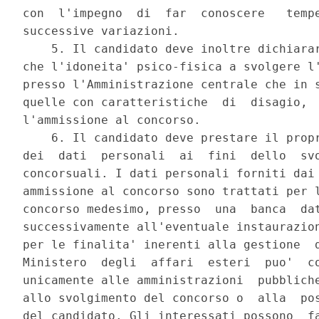
con  l'impegno  di  far  conoscere   tempe
successive variazioni. 

    5. Il candidato deve inoltre dichiarar
che l'idoneita' psico-fisica a svolgere l'
presso l'Amministrazione centrale che in s
quelle con caratteristiche  di  disagio,  
l'ammissione al concorso. 

    6. Il candidato deve prestare il propr
dei  dati  personali  ai  fini  dello  svo
concorsuali. I dati personali forniti dai 
ammissione al concorso sono trattati per l
concorso medesimo, presso  una  banca  dat
successivamente all'eventuale instaurazion
per le finalita' inerenti alla gestione  d
Ministero  degli  affari  esteri  puo'  co
unicamente alle amministrazioni  pubbliche
allo svolgimento del concorso o  alla  pos
del candidato. Gli interessati possono  fa