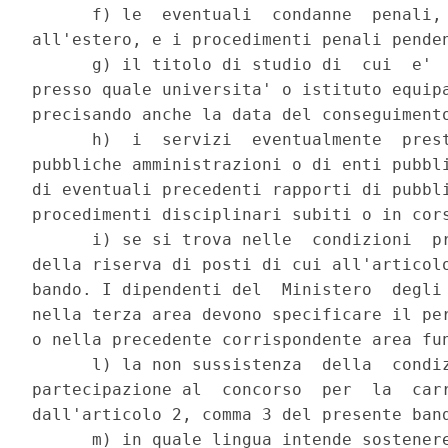
      f) le  eventuali  condanne  penali, 
all'estero, e i procedimenti penali penden
      g) il titolo di studio di  cui  e'  
presso quale universita' o istituto equipa
precisando anche la data del conseguimento
      h)  i  servizi  eventualmente  prest
pubbliche amministrazioni o di enti pubbli
di eventuali precedenti rapporti di pubbli
procedimenti disciplinari subiti o in cors
      i) se si trova nelle  condizioni  pr
della riserva di posti di cui all'articolo
bando. I dipendenti del  Ministero  degli 
nella terza area devono specificare il per
o nella precedente corrispondente area fun
      l) la non sussistenza  della  condiz
partecipazione al  concorso  per  la  carr
dall'articolo 2, comma 3 del presente band
      m) in quale lingua intende sostenere