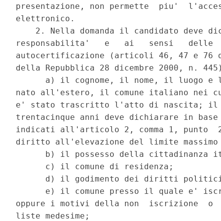
presentazione, non permette  piu'  l'acces
elettronico. 

    2. Nella domanda il candidato deve dic
responsabilita'   e   ai   sensi   delle  
autocertificazione (articoli 46, 47 e 76 d
della Repubblica 28 dicembre 2000, n. 445)
      a) il cognome, il nome, il luogo e l
nato all'estero, il comune italiano nei cu
e' stato trascritto l'atto di nascita; il 
trentacinque anni deve dichiarare in base 
indicati all'articolo 2, comma 1, punto  2
diritto all'elevazione del limite massimo 
      b) il possesso della cittadinanza it
      c) il comune di residenza; 

      d) il godimento dei diritti politici
      e) il comune presso il quale e' iscr
oppure i motivi della non  iscrizione  o  
liste medesime; 
