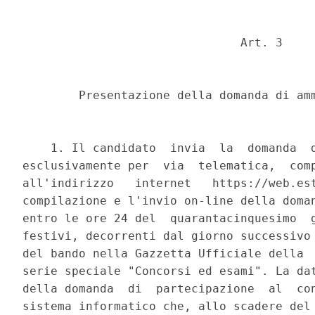
                               Art. 3 

        Presentazione della domanda di amm
    1. Il candidato  invia  la  domanda  d
esclusivamente per  via  telematica,  comp
all'indirizzo   internet   https://web.est
compilazione e l'invio on-line della doman
entro le ore 24 del  quarantacinquesimo  g
festivi, decorrenti dal giorno successivo 
del bando nella Gazzetta Ufficiale della  
serie speciale "Concorsi ed esami". La dat
della domanda  di  partecipazione  al  con
sistema informatico che, allo scadere del 