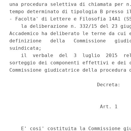
una procedura selettiva di chiamata per n.
tempo determinato di tipologia B presso il
- Facolta' di Lettere e Filosofia 14A1 (SS
    la deliberazione n. 332/15 del 23 giug
Accademico ha deliberato le terne da cui e
definizione   della   Commissione   giudic
suindicata; 

    il  verbale  del  3  luglio  2015  rel
sorteggio dei componenti effettivi e dei c
Commissione giudicatrice della procedura d
                              Decreta: 

                               Art. 1 

    E' cosi' costituita la Commissione giu