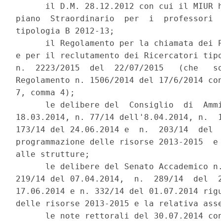
      il D.M. 28.12.2012 con cui il MIUR h
piano  Straordinario  per  i  professori  
tipologia B 2012-13; 

      il Regolamento per la chiamata dei P
e per il reclutamento dei Ricercatori tipo
n.  2223/2015  del  22/07/2015   (che   so
Regolamento n. 1506/2014 del 17/6/2014 con
7, comma 4); 

      le delibere del  Consiglio  di  Ammi
18.03.2014, n. 77/14 dell'8.04.2014, n.  1
173/14 del 24.06.2014 e  n.  203/14  del  
programmazione delle risorse 2013-2015  e 
alle strutture; 

      le delibere del Senato Accademico n.
219/14 del 07.04.2014,  n.  289/14  del  2
17.06.2014 e n. 332/14 del 01.07.2014 rigu
delle risorse 2013-2015 e la relativa asse
      le note rettorali del 30.07.2014 con