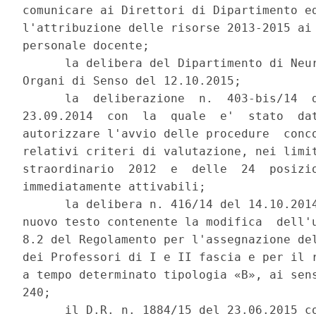
comunicare ai Direttori di Dipartimento ed
l'attribuzione delle risorse 2013-2015 ai 
personale docente; 

      la delibera del Dipartimento di Neur
Organi di Senso del 12.10.2015; 

      la  deliberazione  n.  403-bis/14  d
23.09.2014  con  la  quale  e'  stato  dat
autorizzare l'avvio delle procedure  conco
relativi criteri di valutazione, nei limit
straordinario  2012  e  delle  24  posizio
immediatamente attivabili; 

      la delibera n. 416/14 del 14.10.2014
nuovo testo contenente la modifica  dell'u
8.2 del Regolamento per l'assegnazione del
dei Professori di I e II fascia e per il r
a tempo determinato tipologia «B», ai sens
240; 

      il D.R. n. 1884/15 del 23.06.2015 co