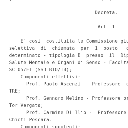
                              Decreta: 

                               Art. 1 

    E' cosi' costituita la Commissione giu
selettiva  di  chiamata  per  1  posto   d
determinato - tipologia B  presso  il  Dip
Salute Mentale e Organi di Senso - Facolta
SC 05/E1 (SSD BIO/10); 

    Componenti effettivi: 

      Prof. Paolo Ascenzi -  Professore  o
TRE; 

      Prof. Gennaro Melino - Professore or
Tor Vergata; 

      Prof. Carmine Di Ilio -  Professore 
Chieti Pescara. 

    Componenti supplenti: 
