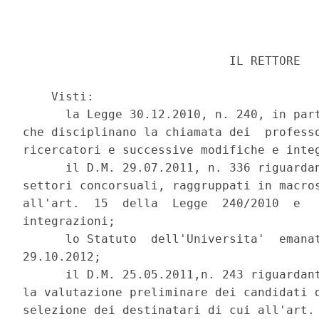
                             IL RETTORE 

    Visti: 

      la Legge 30.12.2010, n. 240, in part
che disciplinano la chiamata dei  professo
ricercatori e successive modifiche e integ
      il D.M. 29.07.2011, n. 336 riguardan
settori concorsuali, raggruppati in macros
all'art.  15  della  Legge  240/2010  e   
integrazioni; 

      lo Statuto  dell'Universita'  emanat
29.10.2012; 

      il D.M. 25.05.2011,n. 243 riguardant
la valutazione preliminare dei candidati d
selezione dei destinatari di cui all'art. 