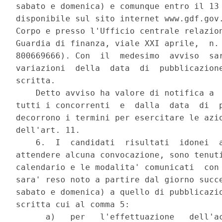
sabato e domenica) e comunque entro il 13 
disponibile sul sito internet www.gdf.gov.
Corpo e presso l'Ufficio centrale relazion
Guardia di finanza, viale XXI aprile,  n. 
800669666). Con  il  medesimo  avviso  sar
variazioni  della  data  di  pubblicazione
scritta. 

    Detto avviso ha valore di notifica a  
tutti i concorrenti  e  dalla  data  di  p
decorrono i termini per esercitare le azio
dell'art. 11. 

    6.  I  candidati  risultati  idonei  a
attendere alcuna convocazione, sono tenuti
calendario e le modalita' comunicati  con 
sara' reso noto a partire dal giorno succe
sabato e domenica) a quello di pubblicazio
scritta cui al comma 5: 

      a)   per   l'effettuazione   dell'ac