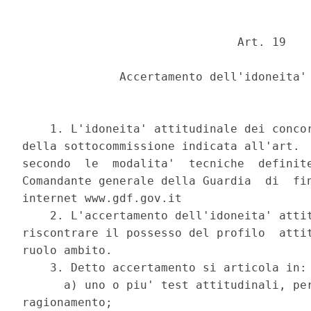
                               Art. 19 

              Accertamento dell'idoneita' 
    1. L'idoneita' attitudinale dei concor
della sottocommissione indicata all'art.  
secondo  le  modalita'  tecniche  definite
Comandante generale della Guardia  di  fin
internet www.gdf.gov.it 

    2. L'accertamento dell'idoneita' attit
riscontrare il possesso del profilo  attit
ruolo ambito. 

    3. Detto accertamento si articola in: 
      a) uno o piu' test attitudinali, per
ragionamento; 
