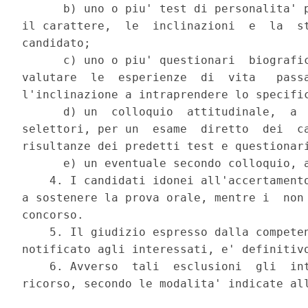
      b) uno o piu' test di personalita' p
il carattere,  le  inclinazioni  e  la  st
candidato; 

      c) uno o piu' questionari  biografic
valutare  le  esperienze  di  vita   passa
l'inclinazione a intraprendere lo specific
      d) un  colloquio  attitudinale,  a  
selettori, per un  esame  diretto  dei  ca
risultanze dei predetti test e questionari
      e) un eventuale secondo colloquio, a
    4. I candidati idonei all'accertamento
a sostenere la prova orale, mentre i  non 
concorso. 

    5. Il giudizio espresso dalla competen
notificato agli interessati, e' definitivo
    6. Avverso  tali  esclusioni  gli  int