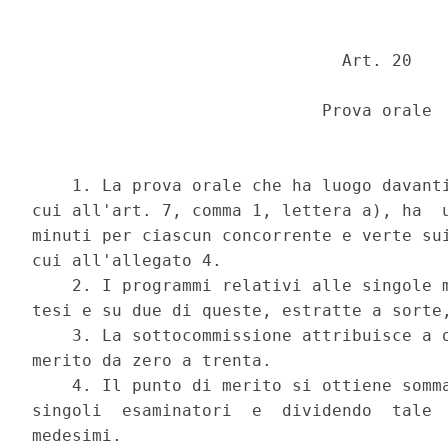
                               Art. 20 

                             Prova orale 

    1. La prova orale che ha luogo davanti
cui all'art. 7, comma 1, lettera a), ha  u
minuti per ciascun concorrente e verte sui
cui all'allegato 4. 

    2. I programmi relativi alle singole m
tesi e su due di queste, estratte a sorte,
    3. La sottocommissione attribuisce a o
merito da zero a trenta. 

    4. Il punto di merito si ottiene somma
singoli  esaminatori  e  dividendo  tale  
medesimi. 
