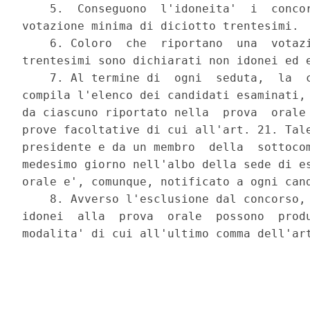
    5.  Conseguono  l'idoneita'  i  concor
votazione minima di diciotto trentesimi. 

    6. Coloro  che  riportano  una  votazi
trentesimi sono dichiarati non idonei ed e
    7. Al termine di  ogni  seduta,  la  c
compila l'elenco dei candidati esaminati, 
da ciascuno riportato nella  prova  orale 
prove facoltative di cui all'art. 21. Tale
presidente e da un membro  della  sottocom
medesimo giorno nell'albo della sede di es
orale e', comunque, notificato a ogni cand
    8. Avverso l'esclusione dal concorso, 
idonei  alla  prova  orale  possono  produ