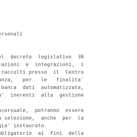
rsonali 

l  decreto  legislativo  30

azioni  e  integrazioni,  i

raccolti presso  il  Centro

nza,   per   le   finalita'

banca  dati  automatizzata,

'  inerenti  alla  gestione

corsuale,  potranno  essere

 selezione,  anche  per  la

ia' instaurato. 

bligatorio  ai  fini  della
