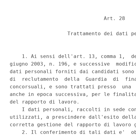
                               Art. 28 

                   Trattamento dei dati pe
    1. Ai sensi dell'art. 13, comma 1,  de
giugno 2003, n. 196, e successive  modific
dati personali forniti dai candidati sono 
di  reclutamento  della  Guardia  di  fina
concorsuali, e sono trattati presso  una  
anche in epoca successiva, per le finalita
del rapporto di lavoro. 

    I dati personali, raccolti in sede con
utilizzati, a prescindere dall'esito della
corretta gestione del rapporto di lavoro g
    2. Il conferimento di tali dati e'  ob