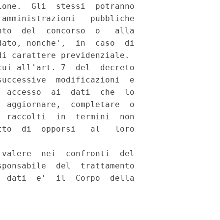
one.  Gli  stessi  potranno

amministrazioni   pubbliche

to  del  concorso  o   alla

ato, nonche',  in  caso  di

i carattere previdenziale. 

ui all'art. 7  del  decreto

uccessive  modificazioni  e

 accesso  ai  dati  che  lo

 aggiornare,  completare  o

 raccolti  in  termini  non

to  di  opporsi   al   loro

valere  nei  confronti  del

ponsabile  del  trattamento

 dati  e'  il  Corpo  della
