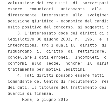
valutazione dei requisiti  di  partecipazi
essere   comunicati   unicamente   alle   
direttamente  interessate  allo  svolgimen
posizione giuridico - economica del candid
esito positivo del concorso, ai soggetti d
    3. L'interessato gode dei diritti di c
legislativo 30 giugno 2003, n.  196,  e  s
integrazioni, tra i quali il  diritto  di 
riguardano, il  diritto  di  rettificare, 
cancellare i dati erronei,  incompleti  o 
conformi  alla  legge,  nonche'  il  dirit
trattamento per motivi legittimi. 

    4. Tali diritti possono essere fatti  
Comandante del Centro di reclutamento, res
dei dati. Il titolare del trattamento dei 
Guardia di finanza. 

      Roma, 6 giugno 2016 
