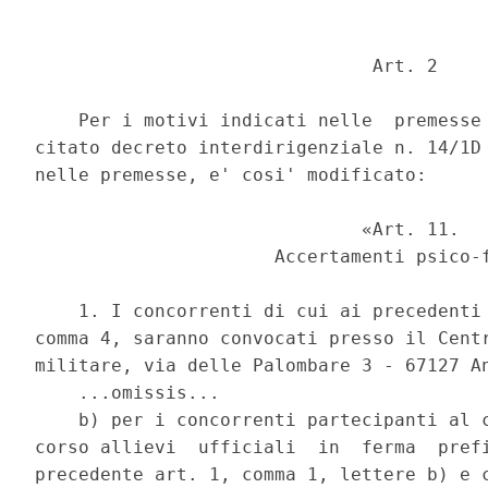
                               Art. 2 

    Per i motivi indicati nelle  premesse 
citato decreto interdirigenziale n. 14/1D 
nelle premesse, e' cosi' modificato: 

                              «Art. 11. 

                      Accertamenti psico-f
    1. I concorrenti di cui ai precedenti 
comma 4, saranno convocati presso il Centr
militare, via delle Palombare 3 - 67127 An
    ...omissis... 

    b) per i concorrenti partecipanti al c
corso allievi  ufficiali  in  ferma  prefi
precedente art. 1, comma 1, lettere b) e c