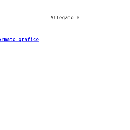
                 Allegato B 

ormato grafico