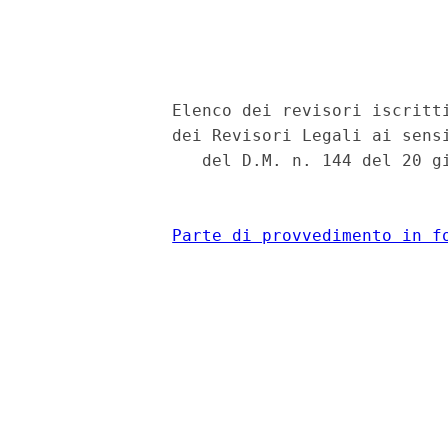
                                          
              Elenco dei revisori iscritti
              dei Revisori Legali ai sensi
                 del D.M. n. 144 del 20 gi
Parte di provvedimento in f