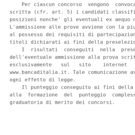
    Per ciascun concorso  vengono  convoca
scritta (cfr. art. 5) i candidati classifi
posizioni nonche' gli eventuali ex aequo n
L'ammissione alle prove avviene con la piu
al possesso dei requisiti di partecipazion
titoli dichiarati ai fini della preselezio
    I  risultati  conseguiti  nella  prese
dell'eventuale ammissione alla prova scrit
esclusivamente   sul   sito    internet   
www.bancaditalia.it. Tale comunicazione as
ogni effetto di legge. 

    Il punteggio conseguito ai fini della 
alla  formazione  del  punteggio  compless