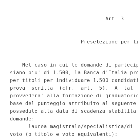
                               Art. 3 

                       Preselezione per ti
    Nel caso in cui le domande di partecip
siano piu' di 1.500, la Banca d'Italia pro
per titoli per individuare 1.500 candidati
prova  scritta  (cfr.  art.  5).  A  tal  
provvedera' alla formazione di graduatorie
base del punteggio attribuito al seguente 
posseduto alla data di scadenza stabilita 
domande: 

      laurea magistrale/specialistica/di  
voto (o titolo e voto equivalenti): 
