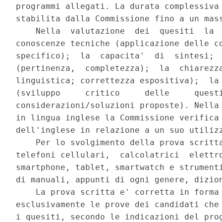
programmi allegati. La durata complessiva 
stabilita dalla Commissione fino a un mass
    Nella  valutazione  dei  quesiti  la  
conoscenze tecniche (applicazione delle co
specifico);  la  capacita'  di  sintesi;  
(pertinenza,  completezza);  la  chiarezza
linguistica; correttezza espositiva);  la 
(sviluppo     critico     delle     questi
considerazioni/soluzioni proposte). Nella 
in lingua inglese la Commissione verifica 
dell'inglese in relazione a un suo utilizz
    Per lo svolgimento della prova scritta
telefoni cellulari,  calcolatrici  elettro
smartphone, tablet, smartwatch e strumenti
di manuali, appunti di ogni genere, dizion
    La prova scritta e' corretta in forma 
esclusivamente le prove dei candidati che 
i quesiti, secondo le indicazioni del prog