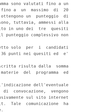
mma sono valutati fino a un

fino a  un  massimo  di  20

ottengono un  punteggio  di

ono, tuttavia, ammessi alla

to in uno dei  tre  quesiti

l punteggio complessivo non

tto solo  per  i  candidati

36 punti nei quesiti ed  e'

critta risulta dalla  somma

materie  del  programma  ed

'indicazione dell'eventuale

 di  convocazione,  vengono

sivamente sul sito internet

t.  Tale  comunicazione  ha

. 
