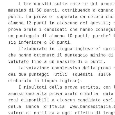
    I tre quesiti sulle materie del progra
massimo di 60 punti, attribuendo a ognuno 
punti. La prova e' superata da coloro che 
almeno 12 punti in ciascuno dei quesiti; s
prova orale i candidati che hanno consegui
un punteggio di almeno 10 punti, purche' i
sia inferiore a 36 punti. 

    L'elaborato in lingua inglese e' corre
che hanno ottenuto il punteggio minimo di 
valutato fino a un massimo di 3 punti. 

    La votazione complessiva della prova s
dei due punteggi  utili  (quesiti  sulle  
elaborato in lingua inglese). 

    I risultati della prova scritta, con l
ammissione alla prova orale e della  data 
resi disponibili a ciascun candidato esclu
della  Banca  d'Italia  www.bancaditalia.i
valore di notifica a ogni effetto di legge