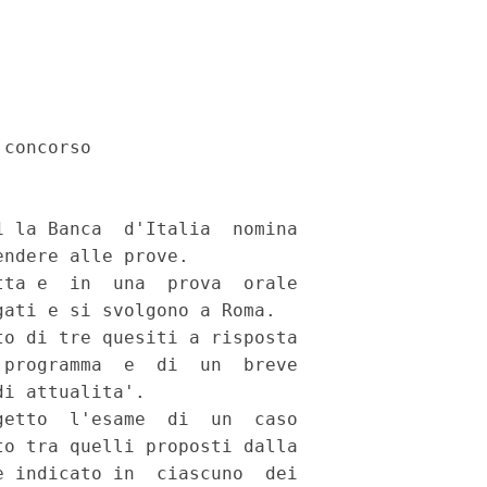
concorso 

 la Banca  d'Italia  nomina

ndere alle prove. 

ta e  in  una  prova  orale

ati e si svolgono a Roma. 

o di tre quesiti a risposta

programma  e  di  un  breve

i attualita'. 

etto  l'esame  di  un  caso

o tra quelli proposti dalla

 indicato in  ciascuno  dei
