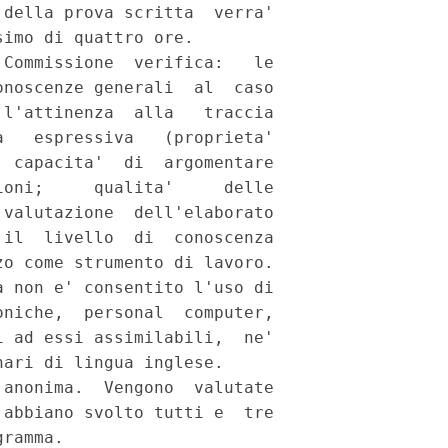
della prova scritta  verra'

imo di quattro ore. 

Commissione  verifica:   le

noscenze generali  al  caso

l'attinenza  alla   traccia

   espressiva   (proprieta'

 capacita'  di  argomentare

oni;     qualita'     delle

valutazione  dell'elaborato

il  livello  di  conoscenza

o come strumento di lavoro. 

 non e' consentito l'uso di

niche,  personal  computer,

 ad essi assimilabili,  ne'

ari di lingua inglese. 

anonima.  Vengono  valutate

abbiano svolto tutti e  tre

ramma. 
