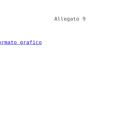
                 Allegato 9 

ormato grafico