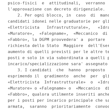
psico-fisici  e  attitudinali,  verranno  
l'approvazione con decreto dirigenziale. 

    2. Per ogni blocco, in  caso  di  manc
candidati idonei nelle graduatorie per gli
«Elettricista   Infrastrutturale»,   «Idra
«Muratore»,  «Falegname»,  «Meccanico  di 
«Fabbro», la DGPM provvedera' a  portare  
richiesta dello Stato  Maggiore  dell'Eser
aumento di quelli previsti per le altre te
posti e solo in via subordinata a quelli p
incarico/specializzazione sara' assegnato 
    3. I candidati  che  hanno  proposto  
esprimendo il  gradimento  anche  per  gli
«Elettricista  Infrastrutturale»  o  «Idra
«Muratore» o «Falegname» o  «Meccanico  di
«Fabbro», qualora utilmente inseriti anche
per i posti per incarico principale che sa
armata,  saranno  prioritariamente  convoc