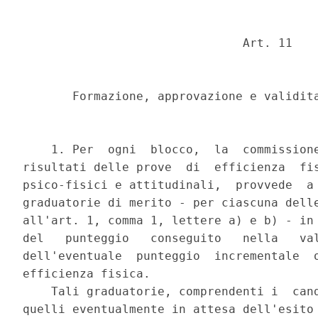
                               Art. 11 

       Formazione, approvazione e validita
    1. Per  ogni  blocco,  la  commissione
risultati delle prove  di  efficienza  fis
psico-fisici e attitudinali,  provvede  a 
graduatorie di merito - per ciascuna delle
all'art. 1, comma 1, lettere a) e b) - in 
del   punteggio   conseguito   nella   val
dell'eventuale  punteggio  incrementale  o
efficienza fisica. 

    Tali graduatorie, comprendenti i  cand
quelli eventualmente in attesa dell'esito 