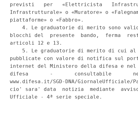
previsti   per   «Elettricista   Infrastru
Infrastrutturale» o «Muratore» o «Falegnam
piattaforme» o «Fabbro». 

    4. Le graduatorie di merito sono valid
blocchi del  presente  bando,  ferma  rest
articoli 12 e 13. 

    5. Le graduatorie di merito di cui al 
pubblicate con valore di notifica sul port
internet del Ministero della difesa e nel 
difesa       -       consultabile       ne
www.difesa.it/SGD-DNA/GiornaleUfficiale/Pa
cio' sara' data  notizia  mediante  avviso