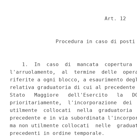
                               Art. 12 

               Procedura in caso di posti 
    1.  In  caso  di  mancata  copertura  
l'arruolamento,  al  termine  delle  opera
riferite a ogni blocco, a esaurimento degl
relativa graduatoria di cui al precedente 
Stato   Maggiore   dell'Esercito   la   DG
prioritariamente,  l'incorporazione  dei  
utilmente  collocati  nella  graduatoria  
precedente e in via subordinata l'incorpor
ma non utilmente collocati  nelle  graduat
precedenti in ordine temporale. 
