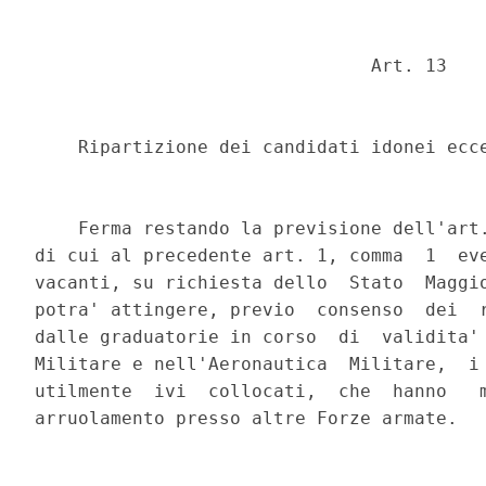
                               Art. 13 

    Ripartizione dei candidati idonei ecce
    Ferma restando la previsione dell'art.
di cui al precedente art. 1, comma  1  eve
vacanti, su richiesta dello  Stato  Maggio
potra' attingere, previo  consenso  dei  r
dalle graduatorie in corso  di  validita' 
Militare e nell'Aeronautica  Militare,  i 
utilmente  ivi  collocati,  che  hanno   m