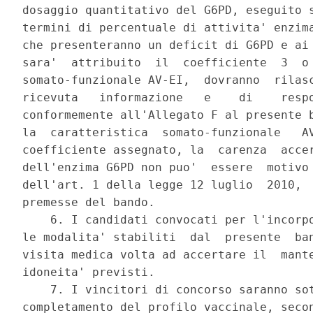
dosaggio quantitativo del G6PD, eseguito s
termini di percentuale di attivita' enzima
che presenteranno un deficit di G6PD e ai 
sara'  attribuito  il  coefficiente  3  o 
somato-funzionale AV-EI,  dovranno  rilasc
ricevuta   informazione   e    di    respo
conformemente all'Allegato F al presente b
la  caratteristica  somato-funzionale   AV
coefficiente assegnato, la  carenza  accer
dell'enzima G6PD non puo'  essere  motivo 
dell'art. 1 della legge 12 luglio  2010,  
premesse del bando. 

    6. I candidati convocati per l'incorpo
le modalita' stabiliti  dal  presente  ban
visita medica volta ad accertare il  mante
idoneita' previsti. 

    7. I vincitori di concorso saranno sot
completamento del profilo vaccinale, secon