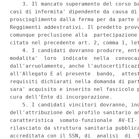
    3. Il mancato superamento del corso ba
casi di infermita' dipendente da causa di 
proscioglimento dalla ferma per da parte d
Reggimenti addestrativi. Il predetto provv
comunque preclusione alla  partecipazione 
citato nel precedente art. 2, comma 1, let
    4. I candidati dovranno produrre, entr
modalita'  loro  indicate  nella  convocaz
dall'arruolamento, anche l'autocertificazi
all'Allegato E al presente  bando,  attest
requisiti dichiarati nella domanda di part
sara' acquisito e inserito nel fascicolo p
cura dell'Ente di incorporazione. 

    5. I candidati vincitori dovranno, ino
dell'attribuzione del profilo sanitario an
caratteristica  somato-funzionale  AV-EI- 
rilasciato da struttura sanitaria pubblica
accreditata con il SSN, di  analisi  di  l