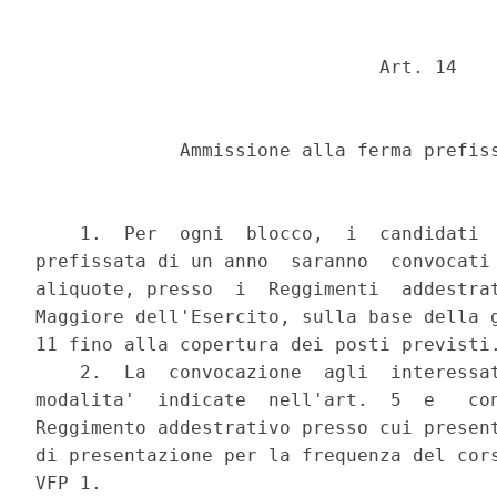
                               Art. 14 

             Ammissione alla ferma prefiss
    1.  Per  ogni  blocco,  i  candidati  
prefissata di un anno  saranno  convocati 
aliquote, presso  i  Reggimenti  addestrat
Maggiore dell'Esercito, sulla base della g
11 fino alla copertura dei posti previsti.
    2.  La  convocazione  agli  interessat
modalita'  indicate  nell'art.  5  e   con
Reggimento addestrativo presso cui present
di presentazione per la frequenza del cors
VFP 1. 
