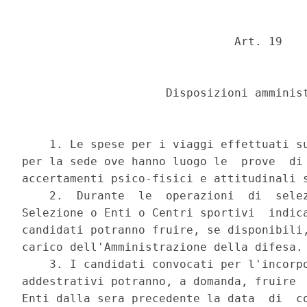
                               Art. 19 

                     Disposizioni amminist
    1. Le spese per i viaggi effettuati su
per la sede ove hanno luogo le  prove  di 
accertamenti psico-fisici e attitudinali s
    2.  Durante  le  operazioni  di  selez
Selezione o Enti o Centri sportivi  indica
candidati potranno fruire, se disponibili,
carico dell'Amministrazione della difesa. 
    3. I candidati convocati per l'incorpo
addestrativi potranno, a domanda, fruire  
Enti dalla sera precedente la data  di  co