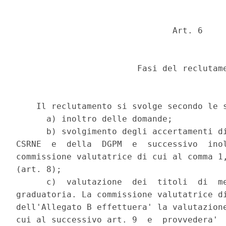
                               Art. 6 

                        Fasi del reclutame
    Il reclutamento si svolge secondo le s
      a) inoltro delle domande; 

      b) svolgimento degli accertamenti di
CSRNE  e  della  DGPM  e  successivo  inol
commissione valutatrice di cui al comma 1,
(art. 8); 

      c)  valutazione  dei  titoli  di  me
graduatoria. La commissione valutatrice di
dell'Allegato B effettuera' la valutazione
cui al successivo art. 9  e  provvedera'  