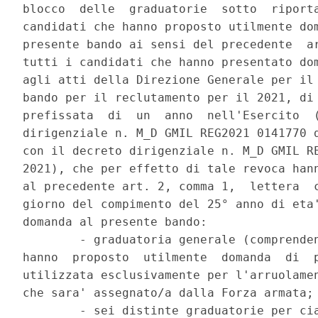
blocco  delle  graduatorie  sotto  riporta
candidati che hanno proposto utilmente dom
presente bando ai sensi del precedente  ar
tutti i candidati che hanno presentato dom
agli atti della Direzione Generale per il 
bando per il reclutamento per il 2021, di 
prefissata  di  un  anno  nell'Esercito  (
dirigenziale n. M_D GMIL REG2021 0141770 d
con il decreto dirigenziale n. M_D GMIL RE
2021), che per effetto di tale revoca hann
al precedente art. 2, comma 1,  lettera  c
giorno del compimento del 25° anno di eta'
domanda al presente bando: 

        - graduatoria generale (comprenden
hanno  proposto  utilmente  domanda  di  p
utilizzata esclusivamente per l'arruolamen
che sara' assegnato/a dalla Forza armata; 
        - sei distinte graduatorie per cia