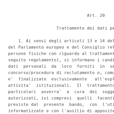
                               Art. 20 

                   Trattamento dei dati pe
    1. Ai sensi degli articoli 13 e 14 del
del Parlamento europeo e del Consiglio rel
persone fisiche con riguardo al trattament
seguito regolamento), si informano i candi
dati  personali  da  loro  forniti  in  se
concorso/procedura di reclutamento o, comu
e'  finalizzato  esclusivamente   all'espl
attivita'  istituzionali.  Il  trattamento
particolari  avverra'  a  cura  dei  sogge
autorizzati, ivi compresi  quelli  facenti
previste dal  presente  bando,  con  l'uti
informatizzate e con l'ausilio di apposite