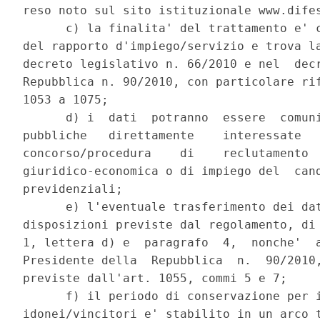
reso noto sul sito istituzionale www.difes
      c) la finalita' del trattamento e' c
del rapporto d'impiego/servizio e trova la
decreto legislativo n. 66/2010 e nel  decr
Repubblica n. 90/2010, con particolare rif
1053 a 1075; 

      d) i  dati  potranno  essere  comuni
pubbliche   direttamente    interessate   
concorso/procedura    di    reclutamento  
giuridico-economica o di impiego del  cand
previdenziali; 

      e) l'eventuale trasferimento dei dat
disposizioni previste dal regolamento, di 
1, lettera d) e  paragrafo  4,  nonche'  a
Presidente della  Repubblica  n.  90/2010,
previste dall'art. 1055, commi 5 e 7; 

      f) il periodo di conservazione per i
idonei/vincitori e' stabilito in un arco t