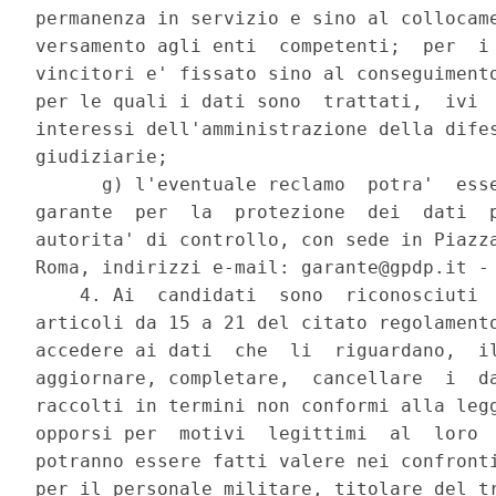
permanenza in servizio e sino al collocame
versamento agli enti  competenti;  per  i 
vincitori e' fissato sino al conseguimento
per le quali i dati sono  trattati,  ivi  
interessi dell'amministrazione della difes
giudiziarie; 

      g) l'eventuale reclamo  potra'  esse
garante  per  la  protezione  dei  dati  p
autorita' di controllo, con sede in Piazza
Roma, indirizzi e-mail: garante@gpdp.it - 
    4. Ai  candidati  sono  riconosciuti  
articoli da 15 a 21 del citato regolamento
accedere ai dati  che  li  riguardano,  il
aggiornare, completare,  cancellare  i  da
raccolti in termini non conformi alla legg
opporsi per  motivi  legittimi  al  loro  
potranno essere fatti valere nei confronti