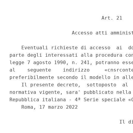
                               Art. 21 

                     Accesso atti amminist
    Eventuali richieste di accesso  ai  do
parte degli interessati alla procedura con
legge 7 agosto 1990, n. 241, potranno esse
al    seguente    indirizzo     «cnsrconte
preferibilmente secondo il modello in alle
    Il presente decreto,  sottoposto  al  
normativa vigente, sara' pubblicato nella 
Repubblica italiana - 4ª Serie speciale «C
    Roma, 17 marzo 2022 
