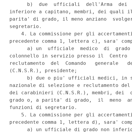
      b)  due  ufficiali  dell'Arma  dei  
inferiore a capitano, membri, dei quali il
parita' di grado, il meno anziano  svolger
segretario. 

    4. La commissione per gli accertamenti
precedente comma 1, lettera c), sara' comp
      a) un  ufficiale  medico  di  grado 
colonnello in servizio presso il  Centro  
reclutamento  del  Comando   generale   de
(C.N.S.R.), presidente; 

      b) due o piu' ufficiali medici, in s
nazionale di selezione e reclutamento del 
dei carabinieri (C.N.S.R.), membri, dei  q
grado o, a parita' di grado,  il  meno  an
funzioni di segretario. 

    5. La commissione per gli accertamenti
precedente comma 1, lettera d), sara' comp
      a) un ufficiale di grado non inferio