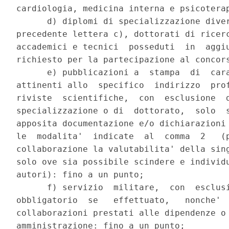
cardiologia, medicina interna e psicoterap
      d) diplomi di specializzazione diver
precedente lettera c), dottorati di ricerc
accademici e tecnici  posseduti  in  aggiu
richiesto per la partecipazione al concors
      e) pubblicazioni a  stampa  di  cara
attinenti allo  specifico  indirizzo  prof
riviste  scientifiche,  con  esclusione  d
specializzazione o di  dottorato,  solo  s
apposita documentazione e/o dichiarazioni 
le  modalita'  indicate  al  comma  2   (p
collaborazione la valutabilita' della sing
solo ove sia possibile scindere e individu
autori): fino a un punto; 

      f) servizio  militare,  con  esclusi
obbligatorio  se   effettuato,   nonche'  
collaborazioni prestati alle dipendenze o 
amministrazione: fino a un punto; 
