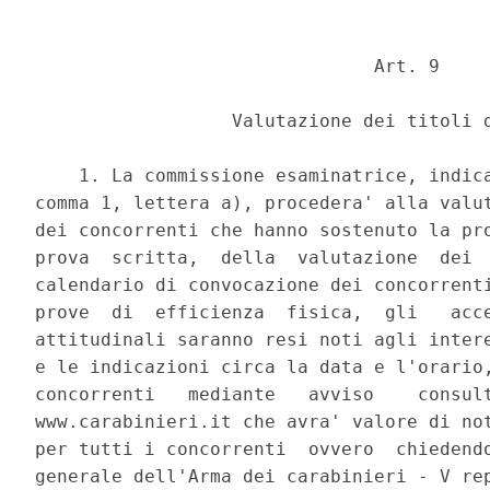
                               Art. 9 

                  Valutazione dei titoli d
    1. La commissione esaminatrice, indica
comma 1, lettera a), procedera' alla valut
dei concorrenti che hanno sostenuto la pro
prova  scritta,  della  valutazione  dei  
calendario di convocazione dei concorrenti
prove  di  efficienza  fisica,  gli   acce
attitudinali saranno resi noti agli intere
e le indicazioni circa la data e l'orario,
concorrenti   mediante   avviso    consult
www.carabinieri.it che avra' valore di not
per tutti i concorrenti  ovvero  chiedendo
generale dell'Arma dei carabinieri - V rep