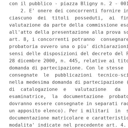
con il pubblico - piazza Bligny n. 2 - 001
    2. E' onere dei concorrenti fornire in
ciascuno  dei  titoli  posseduti,  ai  fin
valutazione da parte della commissione esa
all'atto della presentazione alla prova sc
art. 8, i concorrenti potranno  consegnare
probatoria ovvero una o piu' dichiarazioni
sensi delle disposizioni del decreto del P
28 dicembre 2000, n. 445, relative ai tito
domanda di partecipazione. Con le stesse  
consegnate  le  pubblicazioni  tecnico-sci
nella medesima domanda di partecipazione (
di  catalogazione  e   valutazione   da   
esaminatrice,  la  documentazione  probato
dovranno essere consegnate in separati rac
un apposito elenco). Per i militari  in  s
documentazione matricolare e caratteristic
modalita' indicate nel precedente art. 4. 