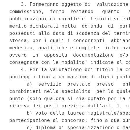
    3. Formeranno oggetto di  valutazione 
commissione,  fermo  restando   quanto   s
pubblicazioni di carattere  tecnico-scient
merito dichiarati nella  domanda  di  part
posseduti alla data di scadenza del termin
stessa, per i quali i concorrenti  abbiano
medesima, analitiche e complete  informazi
ovvero  in  apposita  documentazione  e/o 
consegnate con le modalita' indicate al co
    4. Per la valutazione dei titoli la co
punteggio fino a un massimo di dieci punti
      a)  servizio  prestato  presso   ent
carabinieri nella specialita' per la quale
punto (solo qualora si sia optato per la s
riserva dei posti prevista dall'art. 1, co
      b) voto della laurea magistrale/spec
partecipazione al concorso: fino a due pun
      c) diploma di specializzazione o mas