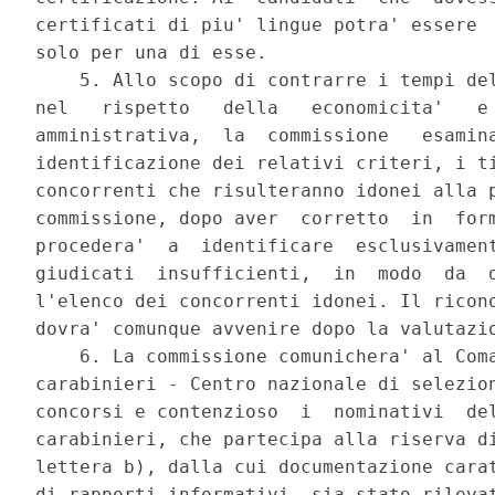
certificati di piu' lingue potra' essere  
solo per una di esse. 

    5. Allo scopo di contrarre i tempi del
nel   rispetto   della   economicita'   e 
amministrativa,  la  commissione   esamina
identificazione dei relativi criteri, i ti
concorrenti che risulteranno idonei alla p
commissione, dopo aver  corretto  in  form
procedera'  a  identificare  esclusivament
giudicati  insufficienti,  in  modo  da  d
l'elenco dei concorrenti idonei. Il ricono
dovra' comunque avvenire dopo la valutazio
    6. La commissione comunichera' al Coma
carabinieri - Centro nazionale di selezion
concorsi e contenzioso  i  nominativi  del
carabinieri, che partecipa alla riserva di
lettera b), dalla cui documentazione carat
di rapporti informativi, sia stato rilevat