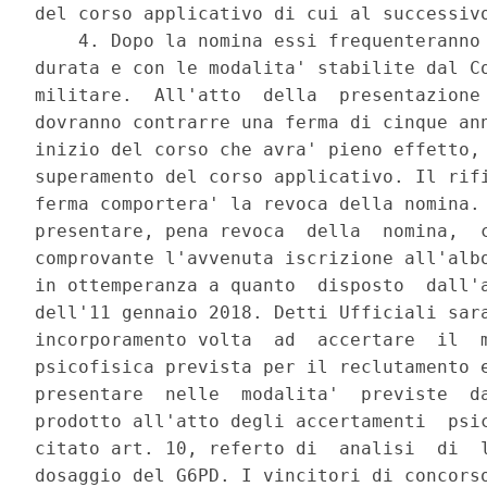
del corso applicativo di cui al successivo
    4. Dopo la nomina essi frequenteranno 
durata e con le modalita' stabilite dal Co
militare.  All'atto  della  presentazione 
dovranno contrarre una ferma di cinque ann
inizio del corso che avra' pieno effetto, 
superamento del corso applicativo. Il rifi
ferma comportera' la revoca della nomina. 
presentare, pena revoca  della  nomina,  c
comprovante l'avvenuta iscrizione all'albo
in ottemperanza a quanto  disposto  dall'a
dell'11 gennaio 2018. Detti Ufficiali sara
incorporamento volta  ad  accertare  il  m
psicofisica prevista per il reclutamento e
presentare  nelle  modalita'  previste  da
prodotto all'atto degli accertamenti  psic
citato art. 10, referto di  analisi  di  l
dosaggio del G6PD. I vincitori di concorso