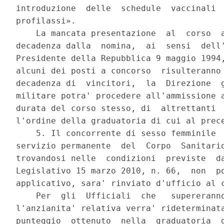
introduzione  delle  schedule  vaccinali  
profilassi». 

    La mancata presentazione  al  corso  a
decadenza dalla  nomina,  ai  sensi  dell'
Presidente della Repubblica 9 maggio 1994,
alcuni dei posti a concorso  risulteranno 
decadenza di  vincitori,  la  Direzione  g
militare potra' procedere all'ammissione a
durata del corso stesso, di  altrettanti  
l'ordine della graduatoria di cui al prece
    5. Il concorrente di sesso femminile  
servizio permanente  del  Corpo  Sanitario
trovandosi nelle  condizioni  previste  da
Legislativo 15 marzo 2010, n. 66,  non  po
applicativo, sara' rinviato d'ufficio al c
    Per  gli  Ufficiali  che   supereranno
l'anzianita' relativa verra' rideterminata
punteggio  ottenuto  nella  graduatoria  d