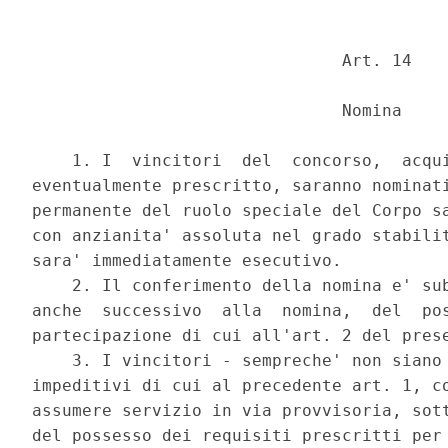
                               Art. 14 

                               Nomina 

    1. I  vincitori  del  concorso,  acqui
eventualmente prescritto, saranno nominati
permanente del ruolo speciale del Corpo sa
con anzianita' assoluta nel grado stabilit
sara' immediatamente esecutivo. 

    2. Il conferimento della nomina e' sub
anche  successivo  alla  nomina,  del  pos
partecipazione di cui all'art. 2 del prese
    3. I vincitori - sempreche' non siano 
impeditivi di cui al precedente art. 1, co
assumere servizio in via provvisoria, sott
del possesso dei requisiti prescritti per 