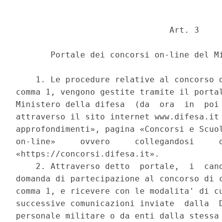
                               Art. 3 

       Portale dei concorsi on-line del Mi
    1. Le procedure relative al concorso d
comma 1, vengono gestite tramite il portal
Ministero della difesa  (da  ora  in  poi 
attraverso il sito internet www.difesa.it 
approfondimenti», pagina «Concorsi e Scuol
on-line»     ovvero     collegandosi     d
«https://concorsi.difesa.it». 

    2. Attraverso detto  portale,  i  cand
domanda di partecipazione al concorso di c
comma 1, e ricevere con le modalita' di cu
successive comunicazioni inviate  dalla  D
personale militare o da enti dalla stessa 