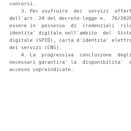
concorsi. 

    3. Per usufruire  dei  servizi  offert
dell'art. 24 del decreto-legge n.  76/2020
essere in  possesso  di  credenziali  rila
identita' digitale nell'ambito  del  Siste
digitale (SPID), carta d'identita' elettro
dei servizi (CNS). 

    4. La  progressiva  conclusione  degli
necessari garantira' la  disponibilita'  d