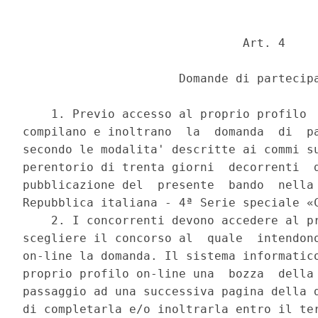
                               Art. 4 

                      Domande di partecipa
    1. Previo accesso al proprio profilo  
compilano e inoltrano  la  domanda  di  pa
secondo le modalita' descritte ai commi su
perentorio di trenta giorni  decorrenti  d
pubblicazione del  presente  bando  nella 
Repubblica italiana - 4ª Serie speciale «C
    2. I concorrenti devono accedere al pr
scegliere il concorso al  quale  intendono
on-line la domanda. Il sistema informatico
proprio profilo on-line una  bozza  della 
passaggio ad una successiva pagina della d
di completarla e/o inoltrarla entro il ter