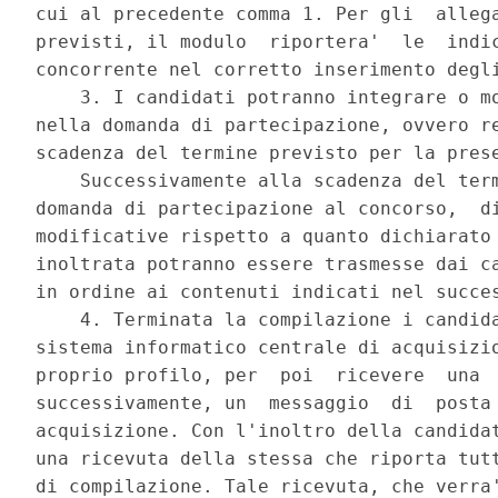
cui al precedente comma 1. Per gli  allega
previsti, il modulo  riportera'  le  indic
concorrente nel corretto inserimento degli
    3. I candidati potranno integrare o mo
nella domanda di partecipazione, ovvero re
scadenza del termine previsto per la prese
    Successivamente alla scadenza del term
domanda di partecipazione al concorso,  di
modificative rispetto a quanto dichiarato 
inoltrata potranno essere trasmesse dai ca
in ordine ai contenuti indicati nel succes
    4. Terminata la compilazione i candida
sistema informatico centrale di acquisizio
proprio profilo, per  poi  ricevere  una  
successivamente, un  messaggio  di  posta 
acquisizione. Con l'inoltro della candidat
una ricevuta della stessa che riporta tutt
di compilazione. Tale ricevuta, che verra'