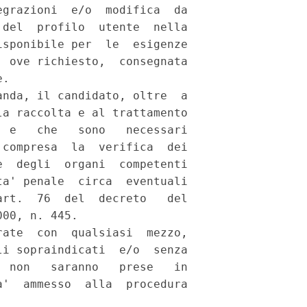
grazioni  e/o  modifica  da

del  profilo  utente  nella

sponibile per  le  esigenze

 ove richiesto,  consegnata

. 

nda, il candidato, oltre  a

a raccolta e al trattamento

 e   che   sono   necessari

compresa  la  verifica  dei

  degli  organi  competenti

a' penale  circa  eventuali

rt.  76  del  decreto   del

00, n. 445. 

ate  con  qualsiasi  mezzo,

i sopraindicati  e/o  senza

 non   saranno   prese   in

'  ammesso  alla  procedura
