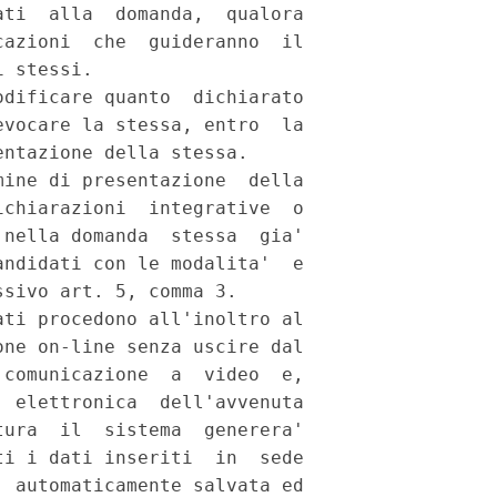
ti  alla  domanda,  qualora

azioni  che  guideranno  il

 stessi. 

dificare quanto  dichiarato

vocare la stessa, entro  la

ntazione della stessa. 

ine di presentazione  della

chiarazioni  integrative  o

nella domanda  stessa  gia'

ndidati con le modalita'  e

sivo art. 5, comma 3. 

ti procedono all'inoltro al

ne on-line senza uscire dal

comunicazione  a  video  e,

 elettronica  dell'avvenuta

ura  il  sistema  generera'

i i dati inseriti  in  sede

 automaticamente salvata ed
