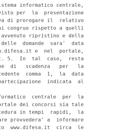
stema informatico centrale,

isto per  la  presentazione

a di prorogare il  relativo

i congruo rispetto a quelli

avvenuto ripristino e della

delle  domande  sara'  data

.difesa.it e  nel  portale,

. 5.  In  tal  caso,  resta

e  di   scadenza   per   la

edente  comma  1,  la  data

artecipazione  indicata  al

ormatico  centrale  per  la

rtale dei concorsi sia tale

edura in tempi  rapidi,  la

re provvedera' a  informare

o  www.difesa.it  circa  le
