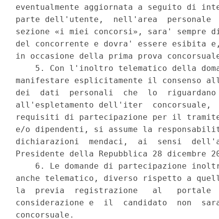
eventualmente aggiornata a seguito di inte
parte dell'utente,  nell'area  personale  
sezione «i miei concorsi», sara' sempre di
del concorrente e dovra' essere esibita e,
in occasione della prima prova concorsuale
    5. Con l'inoltro telematico della doma
manifestare esplicitamente il consenso all
dei  dati  personali  che  lo  riguardano 
all'espletamento dell'iter  concorsuale,  
requisiti di partecipazione per il tramite
e/o dipendenti, si assume la responsabilit
dichiarazioni  mendaci,  ai  sensi  dell'a
Presidente della Repubblica 28 dicembre 20
    6. Le domande di partecipazione inoltr
anche telematico, diverso rispetto a quell
la  previa  registrazione   al   portale  
considerazione e  il  candidato  non  sara
concorsuale. 
