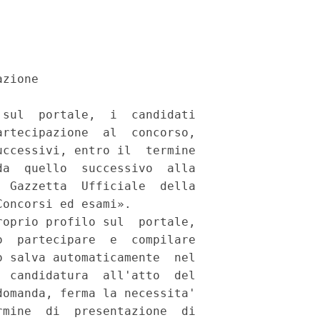
zione 

sul  portale,  i  candidati

rtecipazione  al  concorso,

ccessivi, entro il  termine

a  quello  successivo  alla

 Gazzetta  Ufficiale  della

oncorsi ed esami». 

oprio profilo sul  portale,

  partecipare  e  compilare

 salva automaticamente  nel

 candidatura  all'atto  del

omanda, ferma la necessita'

mine  di  presentazione  di
