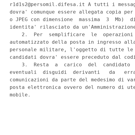
r1d1s2@persomil.difesa.it A tutti i messag
dovra' comunque essere allegata copia per 
o JPEG con dimensione  massima  3  Mb)  di
identita' rilasciato da un'Amministrazione
    2.  Per  semplificare  le  operazioni 
automatizzato della posta in ingresso alla
personale militare, l'oggetto di tutte le 
candidati dovra' essere preceduto dal codi
    3.  Resta  a  carico  del  candidato  
eventuali  disguidi  derivanti   da   erra
comunicazioni da parte del medesimo di var
posta elettronica ovvero del numero di ute