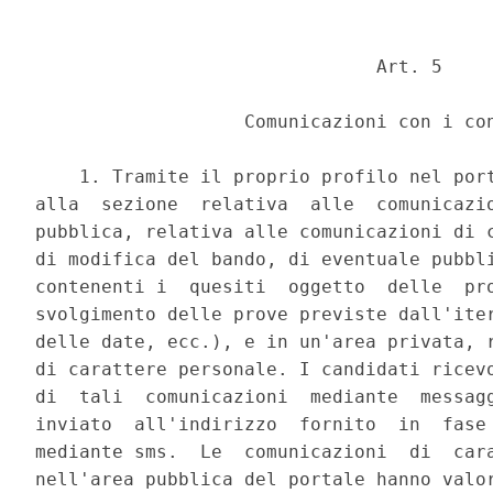
                               Art. 5 

                   Comunicazioni con i con
    1. Tramite il proprio profilo nel port
alla  sezione  relativa  alle  comunicazio
pubblica, relativa alle comunicazioni di c
di modifica del bando, di eventuale pubbli
contenenti i  quesiti  oggetto  delle  pro
svolgimento delle prove previste dall'iter
delle date, ecc.), e in un'area privata, r
di carattere personale. I candidati ricevo
di  tali  comunicazioni  mediante  messagg
inviato  all'indirizzo  fornito  in  fase 
mediante sms.  Le  comunicazioni  di  cara
nell'area pubblica del portale hanno valor