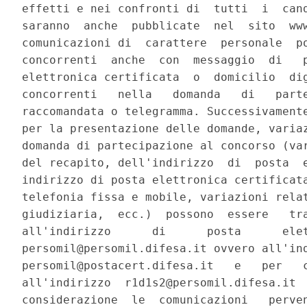
effetti e nei confronti di  tutti  i  cand
saranno  anche  pubblicate  nel  sito  www
comunicazioni di  carattere  personale  po
concorrenti  anche  con  messaggio  di   p
elettronica certificata  o  domicilio  dig
concorrenti   nella   domanda   di   parte
raccomandata o telegramma. Successivamente
per la presentazione delle domande, variaz
domanda di partecipazione al concorso (var
del recapito, dell'indirizzo  di  posta  e
indirizzo di posta elettronica certificata
telefonia fissa e mobile, variazioni relat
giudiziaria,  ecc.)  possono  essere   tra
all'indirizzo      di      posta      elet
persomil@persomil.difesa.it ovvero all'ind
persomil@postacert.difesa.it   e   per   c
all'indirizzo  r1d1s2@persomil.difesa.it  
considerazione  le  comunicazioni   perven