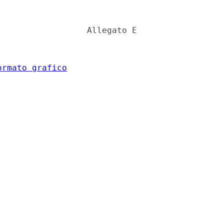
                 Allegato E 

ormato grafico