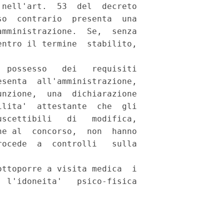
nell'art.  53  del  decreto

o  contrario  presenta  una

mministrazione.  Se,  senza

ntro il termine  stabilito,

 possesso   dei   requisiti

senta  all'amministrazione,

nzione,  una  dichiarazione

lita'  attestante  che  gli

scettibili   di   modifica,

e al  concorso,  non  hanno

ocede  a  controlli   sulla

ttoporre a visita medica  i

 l'idoneita'   psico-fisica
