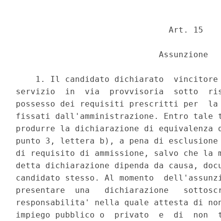
                               Art. 15 

                             Assunzione 

    1. Il candidato dichiarato  vincitore 
servizio  in  via  provvisoria  sotto  ris
possesso dei requisiti prescritti per  la 
fissati dall'amministrazione. Entro tale t
produrre la dichiarazione di equivalenza d
punto 3, lettera b), a pena di esclusione 
di requisito di ammissione, salvo che la m
detta dichiarazione dipenda da causa, docu
candidato stesso. Al momento  dell'assunzi
presentare  una   dichiarazione   sottoscr
responsabilita' nella quale attesta di non
impiego pubblico o  privato  e  di  non  t