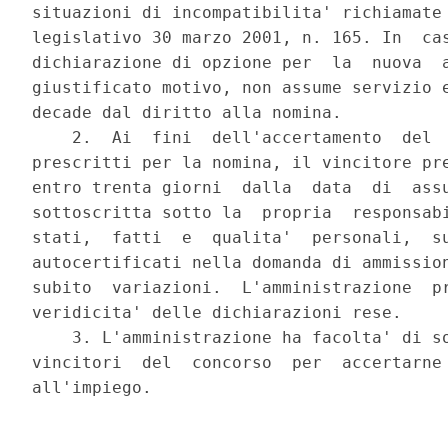
situazioni di incompatibilita' richiamate 
legislativo 30 marzo 2001, n. 165. In  cas
dichiarazione di opzione per  la  nuova  a
giustificato motivo, non assume servizio e
decade dal diritto alla nomina. 

    2.  Ai  fini  dell'accertamento  del  
prescritti per la nomina, il vincitore pre
entro trenta giorni  dalla  data  di  assu
sottoscritta sotto la  propria  responsabi
stati,  fatti  e  qualita'  personali,  su
autocertificati nella domanda di ammission
subito  variazioni.  L'amministrazione  pr
veridicita' delle dichiarazioni rese. 

    3. L'amministrazione ha facolta' di so
vincitori  del  concorso  per  accertarne 