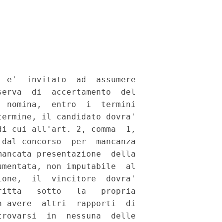
 e'  invitato  ad  assumere

erva  di  accertamento  del

 nomina,  entro  i  termini

ermine, il candidato dovra'

i cui all'art. 2, comma  1,

dal concorso  per  mancanza

ancata presentazione  della

mentata, non imputabile  al

one,  il  vincitore  dovra'

itta   sotto   la   propria

 avere  altri  rapporti  di

rovarsi  in  nessuna  delle
