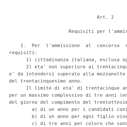
                               Art. 2 

                     Requisiti per l'ammis
    1.  Per  l'ammissione  al  concorso  s
requisiti: 

      1) cittadinanza italiana, esclusa og
      2) eta' non superiore ai trentacinqu
e' da intendersi superato alla mezzanotte 
del trentacinquesimo anno. 

      Il limite di eta' di trentacinque an
per un massimo complessivo di tre anni (en
del giorno del compimento del trentottesim
        a) di un anno per i candidati coni
        b) di un anno per ogni figlio vive
        c) di tre anni per coloro che sono