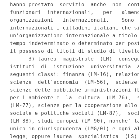
hanno prestato  servizio  anche  non  cont
funzionari  internazionali,   per   almeno
organizzazioni   internazionali.    Sono  
internazionali i cittadini italiani che si
un'organizzazione internazionale a titolo 
tempo indeterminato o determinato per post
il possesso di titoli di studio di livello
      3) laurea  magistrale  (LM)  consegu
istituti  di  istruzione  universitaria  a
seguenti classi: finanza (LM-16), relazion
scienze  dell'economia  (LM-56),  scienze 
scienze delle pubbliche amministrazioni (L
per l'ambiente e  la  cultura  (LM-76),  s
(LM-77), scienze per la cooperazione allo 
sociale e politiche sociali (LM-87),  soci
(LM-88), studi europei (LM-90), nonche' la
unico in giurisprudenza (LMG/01) e ogni al
legge; oppure laurea  specialistica  (LS) 