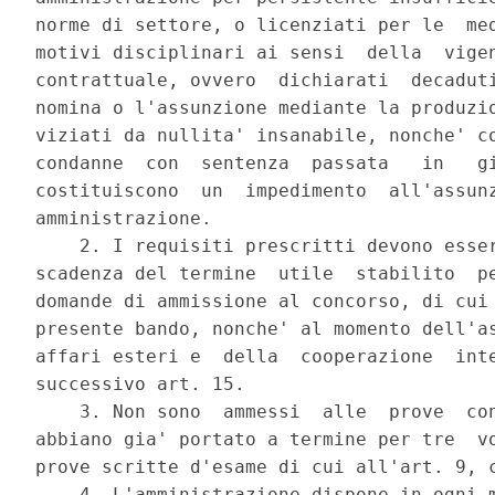
norme di settore, o licenziati per le  med
motivi disciplinari ai sensi  della  vigen
contrattuale, ovvero  dichiarati  decaduti
nomina o l'assunzione mediante la produzio
viziati da nullita' insanabile, nonche' co
condanne  con  sentenza  passata   in   gi
costituiscono  un  impedimento  all'assunz
amministrazione. 

    2. I requisiti prescritti devono esser
scadenza del termine  utile  stabilito  pe
domande di ammissione al concorso, di cui 
presente bando, nonche' al momento dell'as
affari esteri e  della  cooperazione  inte
successivo art. 15. 

    3. Non sono  ammessi  alle  prove  con
abbiano gia' portato a termine per tre  vo
prove scritte d'esame di cui all'art. 9, c
    4. L'amministrazione dispone in ogni m