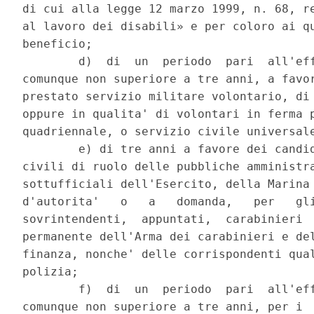
di cui alla legge 12 marzo 1999, n. 68, re
al lavoro dei disabili» e per coloro ai qu
beneficio; 

        d)  di  un  periodo  pari  all'eff
comunque non superiore a tre anni, a favor
prestato servizio militare volontario, di 
oppure in qualita' di volontari in ferma p
quadriennale, o servizio civile universale
        e) di tre anni a favore dei candid
civili di ruolo delle pubbliche amministra
sottufficiali dell'Esercito, della Marina 
d'autorita'   o   a   domanda,   per   gli
sovrintendenti,  appuntati,  carabinieri  
permanente dell'Arma dei carabinieri e del
finanza, nonche' delle corrispondenti qual
polizia; 

        f)  di  un  periodo  pari  all'eff
comunque non superiore a tre anni, per i  