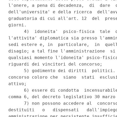
l'onere, a pena di decadenza,  di  dare  c
dell'universita' e della ricerca  dell'avv
graduatoria di cui all'art. 12  del  prese
giorni. 

      4)  idoneita'  psico-fisica  tale  d
l'attivita' diplomatica sia presso l'ammin
sedi estere e, in  particolare,  in  quell
disagio; a tal fine l'amministrazione  si 
qualsiasi momento l'idoneita' psico-fisica
riguardi dei vincitori del concorso; 

      5) godimento dei diritti  politici. 
concorso coloro che  siano  stati  esclusi
attivo; 

      6) essere di condotta  incensurabile
comma 6, del decreto legislativo 30 marzo 
      7) non possono accedere al  concorso
destituiti   o   dispensati   dall'impiego
amministrazione per persistente insufficie