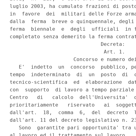
luglio 2003, ha cumulato frazioni di posto
in  favore  dei  militari delle Forze arma
dalla  ferma  breve o quinquennale, degli 
ferma  biennale  e  degli  ufficiali  in f
completato senza demerito la ferma contrat
                              Decreta:

                               Art. 1.

                     Concorso e numero dei
   E'  indetto  un  concorso  pubblico, pe
tempo  indeterminato  di  un  posto  di  c
tecnico-scientifica  ed  elaborazione  dat
con  supporto  di lavoro a tempo parziale 
Centro   di   calcolo  dell'Universita'  d
prioritariamente   riservato   ai  soggett
dall'art.  18,  comma  6,  del  decreto  l
dall'art. 11 del decreto legislativo n. 23
   Sono  garantite pari opportunita' tra u