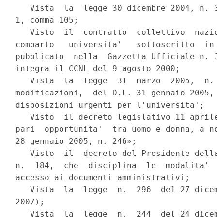
   Vista  la  legge 30 dicembre 2004, n. 3
1, comma 105;

   Visto  il  contratto  collettivo  nazio
comparto   universita'   sottoscritto  in 
pubblicato  nella  Gazzetta Ufficiale n. 3
integra il CCNL del 9 agosto 2000;

   Vista  la  legge  31  marzo  2005,  n. 
modificazioni,  del D.L. 31 gennaio 2005, 
disposizioni urgenti per l'universita';

   Visto  il decreto legislativo 11 aprile
pari  opportunita'  tra uomo e donna, a no
28 gennaio 2005, n. 246»;

   Visto  il  decreto del Presidente della
n.  184,  che  disciplina  le  modalita'  
accesso ai documenti amministrativi;

   Vista  la  legge  n.  296  de1 27 dicem
2007);

   Vista  la  legge  n.  244  del 24 dicem