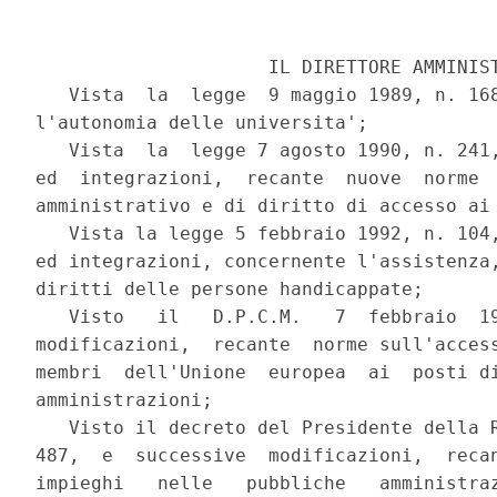
                     IL DIRETTORE AMMINIST
   Vista  la  legge  9 maggio 1989, n. 168
l'autonomia delle universita';

   Vista  la  legge 7 agosto 1990, n. 241,
ed  integrazioni,  recante  nuove  norme  
amministrativo e di diritto di accesso ai 
   Vista la legge 5 febbraio 1992, n. 104,
ed integrazioni, concernente l'assistenza,
diritti delle persone handicappate;

   Visto   il   D.P.C.M.   7  febbraio  19
modificazioni,  recante  norme sull'access
membri  dell'Unione  europea  ai  posti di
amministrazioni;

   Visto il decreto del Presidente della R
487,  e  successive  modificazioni,  recan
impieghi   nelle   pubbliche   amministraz