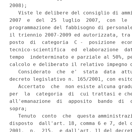
2008);

   Viste le delibere del consiglio di ammi
2007  e  del  25  luglio  2007,  con  le  
programmazione del fabbisogno di personale
il triennio 2007-2009 ed autorizzata, tra 
posto  di  categoria  C -  posizione  econ
tecnico-scientifica  ed  elaborazione  dat
tempo  indeterminato e parziale al 50%, pe
calcolo e deliberato il relativo impegno d
   Considerato  che  e'  stata  data  attu
decreto legislativo n. 165/2001, con esito
   Accertato  che  non esiste alcuna gradu
per  la  categoria  di  cui trattasi e che
all'emanazione  di  apposito  bando  di  c
sopra;

   Tenuto  conto  che  questa amministrazi
disposto  dall'art. 18, comma 6 e 7, del d
2001,  n.  215,  e dall'art. 11 del decret