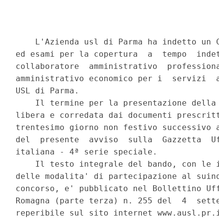
    L'Azienda usl di Parma ha indetto un C
ed esami per la copertura  a  tempo  indet
collaboratore  amministrativo  professiona
amministrativo economico per i  servizi  a
USL di Parma. 

    Il termine per la presentazione della 
libera e corredata dai documenti prescritt
trentesimo giorno non festivo successivo a
del  presente  avviso  sulla  Gazzetta  Uf
italiana - 4ª serie speciale. 

    Il testo integrale del bando, con le i
delle modalita' di partecipazione al suind
concorso, e' pubblicato nel Bollettino Uff
Romagna (parte terza) n. 255 del  4  sette
reperibile sul sito internet www.ausl.pr.i