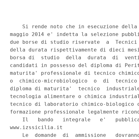
    Si rende noto che in esecuzione della 
maggio 2014 e' indetta la selezione pubbli
due borse di studio riservate  a  Tecnici 
della durata rispettivamente di dieci mesi
borsa di  studio  della  durata  di  venti
candidati in possesso del diploma di Perit
maturita' professionale di tecnico chimico
o  chimico-microbiologico  o  di  tecnico 
diploma di maturita'  tecnico  industriale
tecnologia alimentare o chimica industrial
tecnico di laboratorio chimico-biologico c
formazione professionale legalmente ricono
    Il   bando   integrale   e'   pubblica
www.izssicilia.it 

    Le  domande  di  ammissione   dovranno