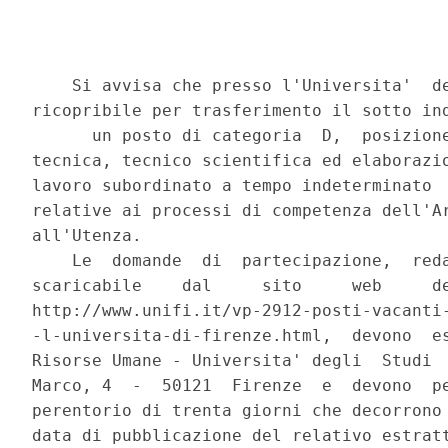
    Si avvisa che presso l'Universita'  de
ricopribile per trasferimento il sotto ind
      un posto di categoria  D,  posizione
tecnica, tecnico scientifica ed elaborazio
lavoro subordinato a tempo indeterminato  
relative ai processi di competenza dell'Ar
all'Utenza. 

    Le  domande  di  partecipazione,  reda
scaricabile    dal     sito     web     de
http://www.unifi.it/vp-2912-posti-vacanti-
-l-universita-di-firenze.html,  devono  es
Risorse Umane - Universita' degli  Studi  
Marco, 4  -  50121  Firenze  e  devono  pe
perentorio di trenta giorni che decorrono 
data di pubblicazione del relativo estratt