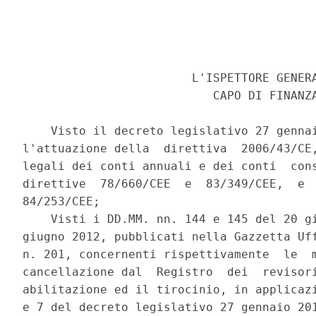
                        L'ISPETTORE GENERA
                           CAPO DI FINANZA
    Visto il decreto legislativo 27 gennai
l'attuazione della  direttiva  2006/43/CE,
legali dei conti annuali e dei conti  cons
direttive  78/660/CEE  e  83/349/CEE,  e  
84/253/CEE; 

    Visti i DD.MM. nn. 144 e 145 del 20 gi
giugno 2012, pubblicati nella Gazzetta Uff
n. 201, concernenti rispettivamente  le  m
cancellazione dal  Registro  dei  revisori
abilitazione ed il tirocinio, in applicazi
e 7 del decreto legislativo 27 gennaio 201