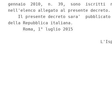
gennaio  2010,  n.  39,  sono  iscritti  n
nell'elenco allegato al presente decreto. 
    Il presente decreto sara'  pubblicato 
della Repubblica italiana. 

      Roma, 1° luglio 2015 

                                     L'Isp