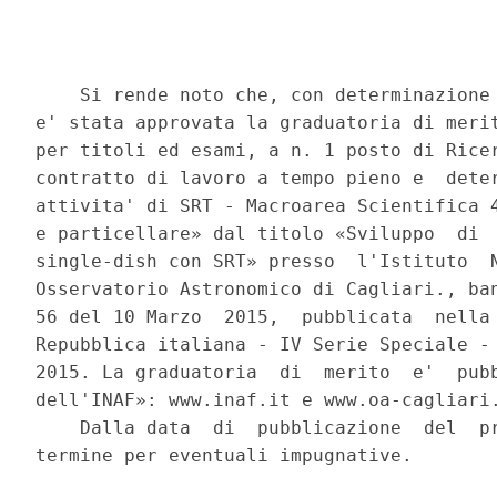
    Si rende noto che, con determinazione 
e' stata approvata la graduatoria di merit
per titoli ed esami, a n. 1 posto di Ricer
contratto di lavoro a tempo pieno e  deter
attivita' di SRT - Macroarea Scientifica 4
e particellare» dal titolo «Sviluppo  di  
single-dish con SRT» presso  l'Istituto  N
Osservatorio Astronomico di Cagliari., ban
56 del 10 Marzo  2015,  pubblicata  nella 
Repubblica italiana - IV Serie Speciale - 
2015. La graduatoria  di  merito  e'  pubb
dell'INAF»: www.inaf.it e www.oa-cagliari.
    Dalla data  di  pubblicazione  del  pr
termine per eventuali impugnative. 
