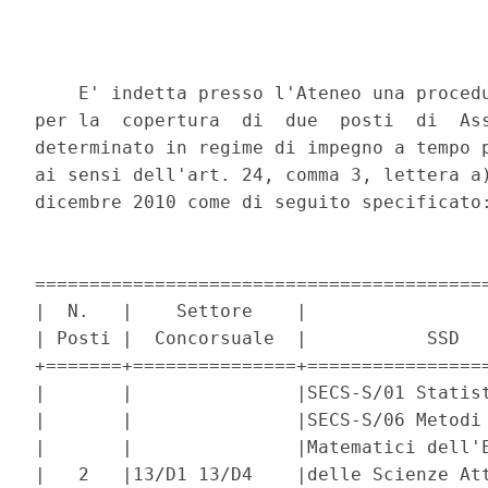
    E' indetta presso l'Ateneo una procedu
per la  copertura  di  due  posti  di  Ass
determinato in regime di impegno a tempo p
ai sensi dell'art. 24, comma 3, lettera a)
dicembre 2010 come di seguito specificato:
==========================================
|  N.   |    Settore    |                 
| Posti |  Concorsuale  |           SSD   
+=======+===============+=================
|       |               |SECS-S/01 Statist
|       |               |SECS-S/06 Metodi 
|       |               |Matematici dell'E
|   2   |13/D1 13/D4    |delle Scienze Att