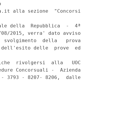
 

.it alla sezione  "Concorsi

le della  Repubblica  -  4ª

08/2015, verra' dato avviso

 svolgimento  della   prova

dell'esito delle  prove  ed

che  rivolgersi  alla   UOC

dure Concorsuali -  Azienda

- 3793 - 8207- 8206,  dalle
