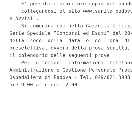
    E' possibile scaricare copia del bando
    collegandosi al sito www.sanita.padova
e Avvisi". 

    Si comunica che nella Gazzetta Ufficia
Serie Speciale "Concorsi ed Esami" del 28/
della  sede  della  data  e  dell'ora  di 
preselettiva, ovvero della prova scritta, 
il calendario delle seguenti prove. 

    Per  ulteriori  informazioni  telefoni
Amministrazione e Gestione Personale Proce
Ospedaliera di Padova - Tel. 049/821.3938 
ore 9.00 alle ore 12.00. 
