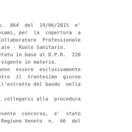
.  864  del  19/06/2015  e'

sami, per  la  copertura  a

ollaboratore  Professionale

ale - Ruolo Sanitario. 

tato in base al D.P.R.  220

vigente in materia. 

nno  essere  esclusivamente

tro  il  trentesimo  giorno

l'estratto del bando  nella

 collegarsi alla  procedura

sente  concorso,  e'  stato

Regione Veneto  n.  66  del
