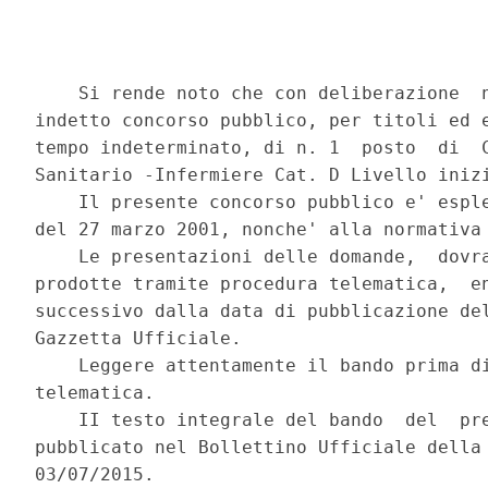
    Si rende noto che con deliberazione  n
indetto concorso pubblico, per titoli ed e
tempo indeterminato, di n. 1  posto  di  C
Sanitario -Infermiere Cat. D Livello inizi
    Il presente concorso pubblico e' esple
del 27 marzo 2001, nonche' alla normativa 
    Le presentazioni delle domande,  dovra
prodotte tramite procedura telematica,  en
successivo dalla data di pubblicazione del
Gazzetta Ufficiale. 

    Leggere attentamente il bando prima di
telematica. 

    II testo integrale del bando  del  pre
pubblicato nel Bollettino Ufficiale della 
03/07/2015. 
