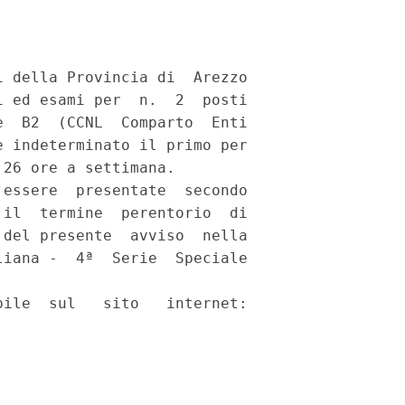
 della Provincia di  Arezzo

 ed esami per  n.  2  posti

  B2  (CCNL  Comparto  Enti

 indeterminato il primo per

26 ore a settimana. 

essere  presentate  secondo

il  termine  perentorio  di

del presente  avviso  nella

iana -  4ª  Serie  Speciale

ile  sul   sito   internet:
