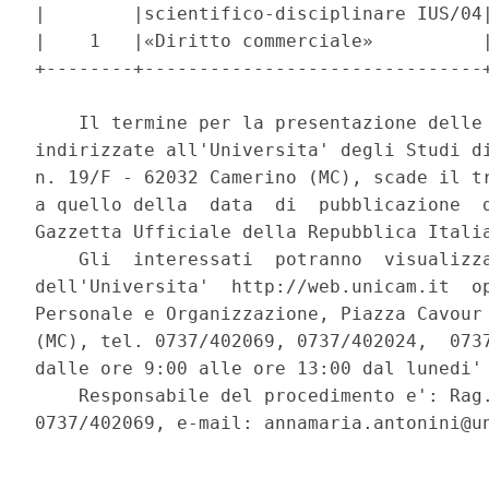
|        |scientifico-disciplinare IUS/04|
|    1   |«Diritto commerciale»          |
+--------+-------------------------------+
    Il termine per la presentazione delle 
indirizzate all'Universita' degli Studi di
n. 19/F - 62032 Camerino (MC), scade il tr
a quello della  data  di  pubblicazione  d
Gazzetta Ufficiale della Repubblica Italia
    Gli  interessati  potranno  visualizza
dell'Universita'  http://web.unicam.it  op
Personale e Organizzazione, Piazza Cavour 
(MC), tel. 0737/402069, 0737/402024,  0737
dalle ore 9:00 alle ore 13:00 dal lunedi' 
    Responsabile del procedimento e': Rag.
0737/402069, e-mail: annamaria.antonini@un