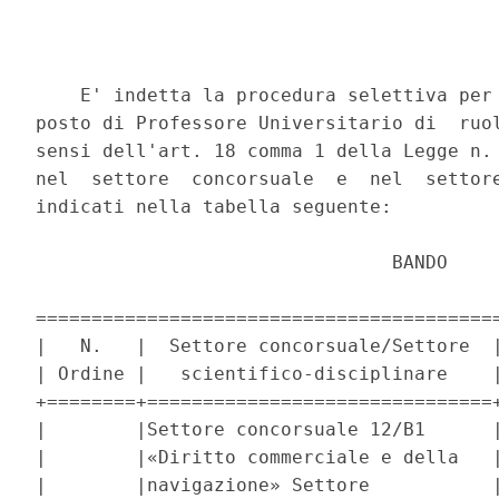
    E' indetta la procedura selettiva per 
posto di Professore Universitario di  ruol
sensi dell'art. 18 comma 1 della Legge n. 
nel  settore  concorsuale  e  nel  settore
indicati nella tabella seguente: 

                                BANDO 

==========================================
|   N.   |  Settore concorsuale/Settore  |
| Ordine |   scientifico-disciplinare    |
+========+===============================+
|        |Settore concorsuale 12/B1      |
|        |«Diritto commerciale e della   |
|        |navigazione» Settore           |