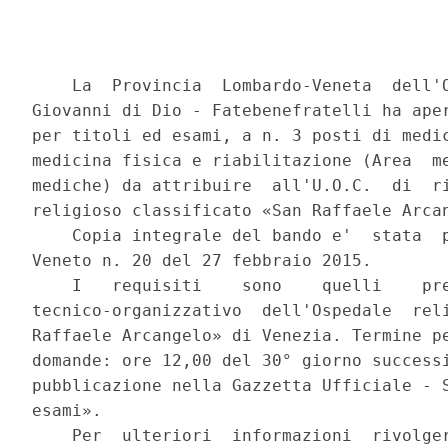
    La  Provincia  Lombardo-Veneta  dell'O
Giovanni di Dio - Fatebenefratelli ha aper
per titoli ed esami, a n. 3 posti di medic
medicina fisica e riabilitazione (Area  me
mediche) da attribuire  all'U.O.C.  di  ri
religioso classificato «San Raffaele Arcan
    Copia integrale del bando e'  stata  p
Veneto n. 20 del 27 febbraio 2015. 

    I   requisiti    sono    quelli    pre
tecnico-organizzativo  dell'Ospedale  reli
Raffaele Arcangelo» di Venezia. Termine pe
domande: ore 12,00 del 30° giorno successi
pubblicazione nella Gazzetta Ufficiale - S
esami». 

    Per  ulteriori  informazioni  rivolger