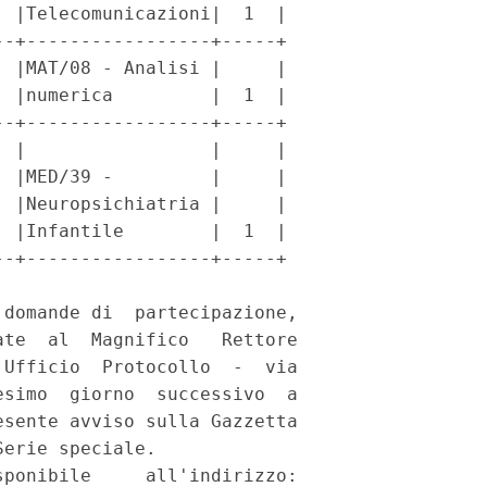
 |Telecomunicazioni|  1  |

-+-----------------+-----+

 |MAT/08 - Analisi |     |

 |numerica         |  1  |

-+-----------------+-----+

 |                 |     |

 |MED/39 -         |     |

 |Neuropsichiatria |     |

 |Infantile        |  1  |

-+-----------------+-----+

domande di  partecipazione,

te  al  Magnifico   Rettore

Ufficio  Protocollo  -  via

simo  giorno  successivo  a

sente avviso sulla Gazzetta

erie speciale. 

ponibile     all'indirizzo:
