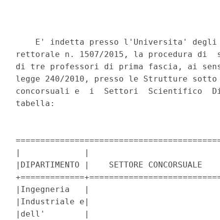
    E' indetta presso l'Universita' degli 
rettorale n. 1507/2015, la procedura di  s
di tre professori di prima fascia, ai sens
legge 240/2010, presso le Strutture sotto 
concorsuali e  i  Settori  Scientifico  Di
tabella: 

==========================================
|             |                           
|DIPARTIMENTO |    SETTORE CONCORSUALE    
+=============+===========================
|Ingegneria   |                           
|Industriale e|                           
|dell'        |                           