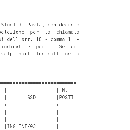
Studi di Pavia, con decreto

elezione  per  la  chiamata

i dell'art. 18 - comma 1  -

indicate e  per  i  Settori

sciplinari  indicati  nella

==========================

 |                 | N.  |

 |       SSD       |POSTI|

=+=================+=====+

 |                 |     |

 |                 |     |

 |ING-INF/03 -     |     |
