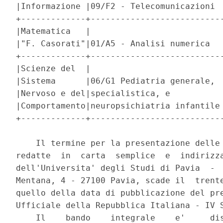
|Informazione |09/F2 - Telecomunicazioni  
+-------------+---------------------------
|Matematica   |                           
|"F. Casorati"|01/A5 - Analisi numerica   
+-------------+---------------------------
|Scienze del  |                           
|Sistema      |06/G1 Pediatria generale,  
|Nervoso e del|specialistica, e           
|Comportamento|neuropsichiatria infantile 
+-------------+---------------------------
    Il termine per la presentazione delle 
redatte  in  carta  semplice  e  indirizza
dell'Universita' degli Studi di Pavia  -  
Mentana, 4 - 27100 Pavia, scade il  trente
quello della data di pubblicazione del pre
Ufficiale della Repubblica Italiana - IV S
    Il    bando    integrale    e'     dis